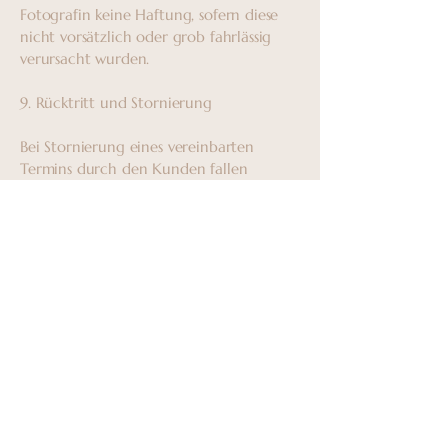
Fotografin keine Haftung, sofern diese
nicht vorsätzlich oder grob fahrlässig
verursacht wurden.
9. Rücktritt und Stornierung
Bei Stornierung eines vereinbarten
Termins durch den Kunden fallen
folgende Gebühren an:
• bis 14 Tage vor dem Termin:
kostenfrei
• ab 24 Stunden vorher: Anzahlung
wird nicht zurückerstattet,
Jedoch einmalig auf einen neuen direkt
vereinbarten Termin übertragen.
• Keine Absage oder bis zu 3
Stunden vor dem Shooting:
Die geleistete Anzahlung entfällt.
Im Krankheitsfall oder bei höherer