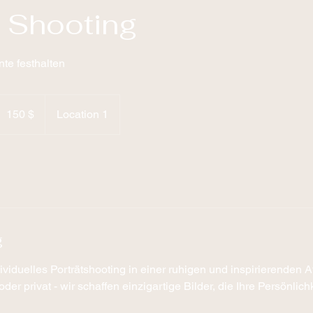
t Shooting
te festhalten
50
S-
150 $
Location 1
ollar
g
ividuelles Porträtshooting in einer ruhigen und inspirierenden 
oder privat - wir schaffen einzigartige Bilder, die Ihre Persönlic