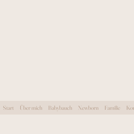
Start
Über mich
Babybauch
Newborn
Familie
Kon